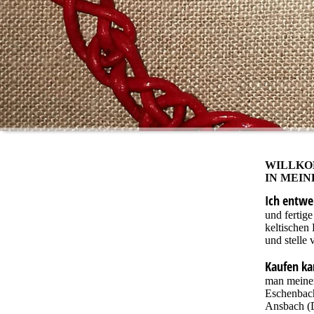
WILLK
IN MEI
Ich entwe
und fertig
keltischen
und stelle 
Kaufen k
man meine
Eschenbach
Ansbach
(