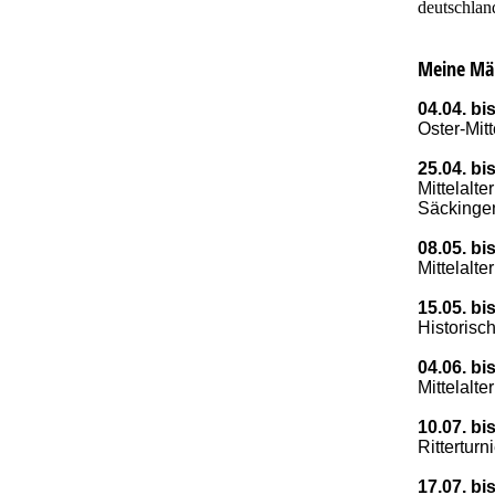
deutschlan
Meine Mä
04.04. bi
Oster-Mit
25.04. bi
Mittelalt
Säckinge
08.05. bi
Mittelalte
15.05. bi
Historisc
04.06. bi
Mittelalt
10.07. bi
Ritterturn
17.07. bi