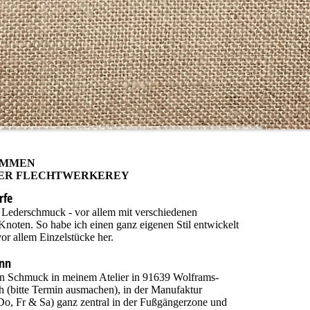
OMMEN
NER FLECHTWERKEREY
rfe
e Lederschmuck - vor allem mit verschiedenen
 Knoten. So habe
ich einen ganz eigenen Stil entwickelt
vor allem Einzelstücke her.
ann
n Schmuck in meinem Atelier in 91639 Wolframs-
 (bitte Termin ausmachen), in der Manufaktur
Do, Fr & Sa)
ganz zentral in der Fußgängerzone und