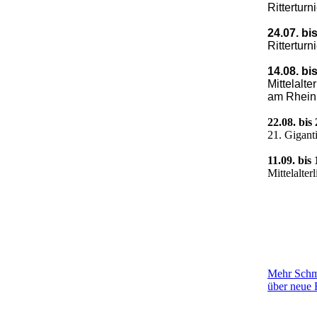
Ritterturn
24.07. bi
Ritterturn
14.08. bi
Mittelalt
am Rhein
22.08. bis
21. Gigant
11.09. bis
Mittelalte
Mehr Schmu
über neue 